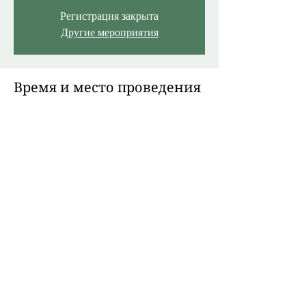
Регистрация закрыта
Другие мероприятия
Время и место проведения
06 февр. 2026 г., 13:00 – 14:00 GMT+0
Online Event
О мероприятии
Что такое холестерин? Как правильно 
сдавать анализ? Как читать анализ? 
Когда нужны статины и когда можно 
обойтись без них? Что делать, если 
назначили? 
Share This Event