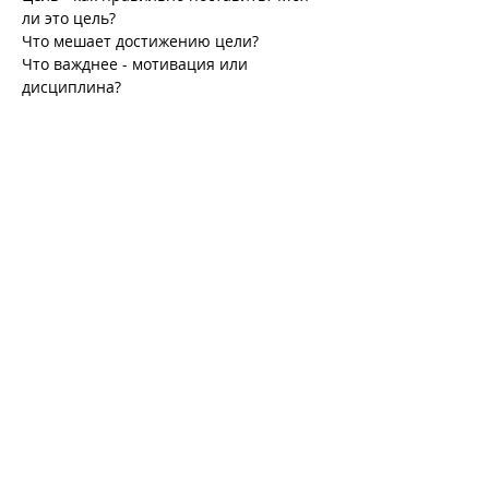
ли это цель?
Что мешает достижению цели?
Что важднее - мотивация или 
дисциплина?
Фокус и расфокус?
Искусство маленьких шагов.
Читать дальше >
Tickets
Мест нет
Тип билета
Стратегия победителя
Цена
20,00 £