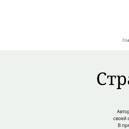
NUTRITION GOOD LIFE
Клиника функциональной
медицины
Гл
Стр
Авто
своей 
В пр