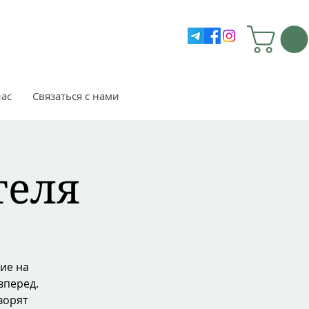
нас
Связаться с нами
теля
ие на
вперед.
ворят